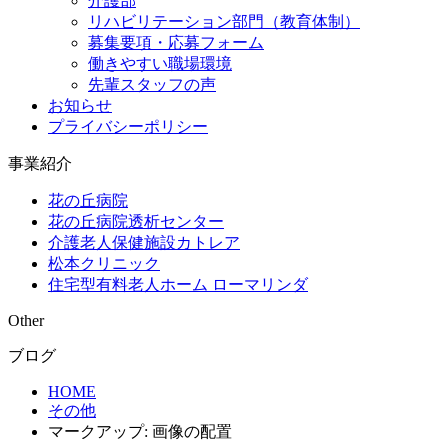
介護部
リハビリテーション部門（教育体制）
募集要項・応募フォーム
働きやすい職場環境
先輩スタッフの声
お知らせ
プライバシーポリシー
事業紹介
花の丘病院
花の丘病院透析センター
介護老人保健施設カトレア
松本クリニック
住宅型有料老人ホーム ローマリンダ
Other
ブログ
HOME
その他
マークアップ: 画像の配置