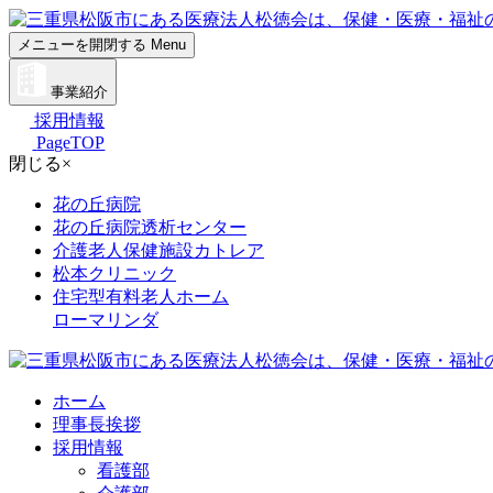
メニューを開閉する
Menu
事業紹介
採用情報
PageTOP
閉じる
×
花の丘病院
花の丘病院透析センター
介護老人保健施設カトレア
松本クリニック
住宅型有料老人ホーム
ローマリンダ
ホーム
理事長挨拶
採用情報
看護部