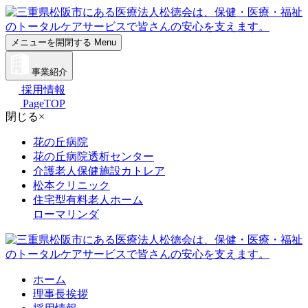
メニューを開閉する
Menu
事業紹介
採用情報
PageTOP
閉じる
×
花の丘病院
花の丘病院透析センター
介護老人保健施設カトレア
松本クリニック
住宅型有料老人ホーム
ローマリンダ
ホーム
理事長挨拶